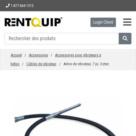
1-877-664-1515
Login Client
ACCUEIL
ÉQUIPEMENT
Accueil
/
Accessoires
/
Accessoires pour vibrateurs à
béton
/
Câbles de vibrateur
/ Arbre de vibrateur, 7 pi, Oztec
ACCESSOIRES
PIÈCES
ENTREPRISE