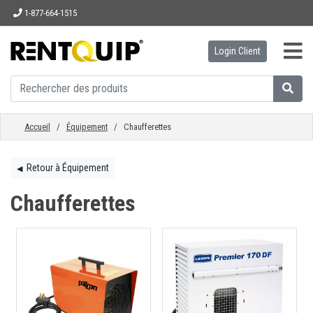
1-877-664-1515
Login Client
ACCUEIL
ÉQUIPEMENT
Accueil
/
Équipement
/ Chaufferettes
ACCESSOIRES
Retour à Équipement
◀︎
Chaufferettes
PIÈCES
ENTREPRISE