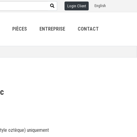
English
Login Client
PIÈCES
ENTREPRISE
CONTACT
ec
style oztèque) uniquement