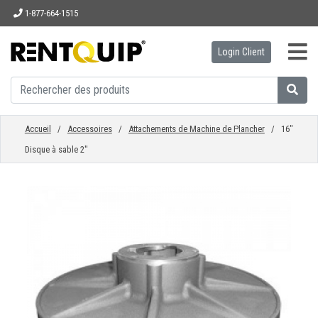
1-877-664-1515
Login Client
ACCUEIL
ÉQUIPEMENT
Accueil
/
Accessoires
/
Attachements de Machine de Plancher
/ 16"
Disque à sable 2"
ACCESSOIRES
PIÈCES
ENTREPRISE