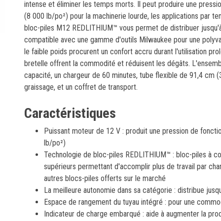
intense et éliminer les temps morts. Il peut produire une pres
(8 000 lb/po²) pour la machinerie lourde, les applications par t
bloc-piles M12 REDLITHIUM™ vous permet de distribuer jusqu'à 
compatible avec une gamme d'outils Milwaukee pour une polyva
le faible poids procurent un confort accru durant l'utilisation pr
bretelle offrent la commodité et réduisent les dégâts. L'ensemb
capacité, un chargeur de 60 minutes, tube flexible de 91,4 cm 
graissage, et un coffret de transport.
Caractéristiques
Puissant moteur de 12 V : produit une pression de fonc
lb/po²)
Technologie de bloc-piles REDLITHIUM™ : bloc-piles à c
supérieurs permettant d'accomplir plus de travail par cha
autres blocs-piles offerts sur le marché
La meilleure autonomie dans sa catégorie : distribue jusq
Espace de rangement du tuyau intégré : pour une commo
Indicateur de charge embarqué : aide à augmenter la produc