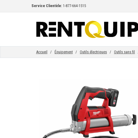
Service Clientèle:
1-877-664-1515
ACCUEIL
ÉQUIPEMENT
Accueil
/
Équipement
/
Outils électriques
/
Outils sans fil
/
ACCESSOIRES
PIÈCES
ENTREPRISE