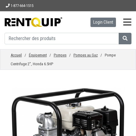
1-877-664-1515
Login Client
ACCUEIL
ÉQUIPEMENT
Accueil
/
Équipement
/
Pompes
/
Pompes au Gaz
/ Pompe
Centrifuge 2”, Honda 6.5HP
ACCESSOIRES
PIÈCES
ENTREPRISE