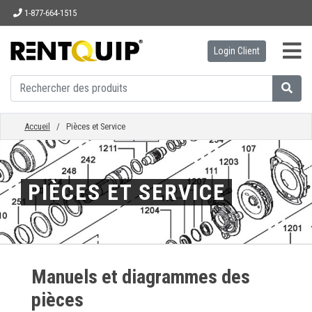
1-877-664-1515
Login Client
ACCUEIL
ÉQUIPEMENT
Accueil
/ Pièces et Service
ACCESSOIRES
PIÈCES ET SERVICE
PIÈCES
ENTREPRISE
Manuels et diagrammes des
pièces