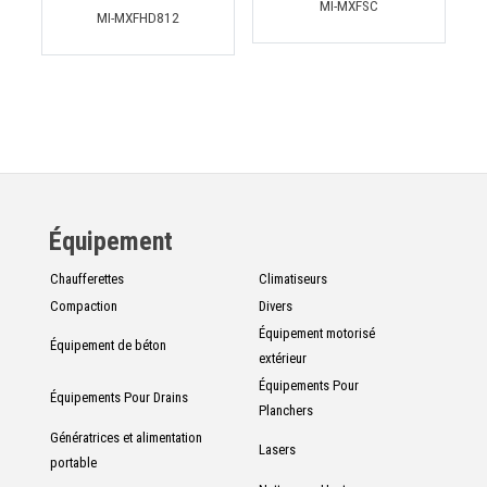
MI-MXFSC
MI-MXFHD812
Équipement
Chaufferettes
Climatiseurs
Compaction
Divers
Équipement motorisé
Équipement de béton
extérieur
Équipements Pour
Équipements Pour Drains
Planchers
Génératrices et alimentation
Lasers
portable