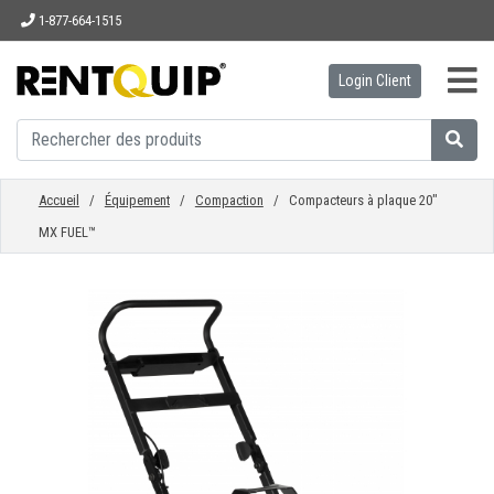
1-877-664-1515
Login Client
ACCUEIL
ÉQUIPEMENT
Accueil
/
Équipement
/
Compaction
/ Compacteurs à plaque 20"
MX FUEL™
ACCESSOIRES
PIÈCES
ENTREPRISE