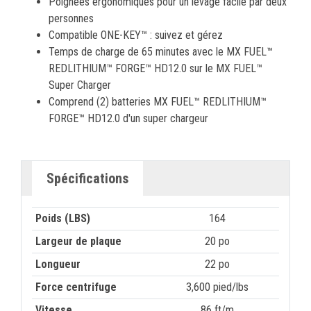
Poignées ergonomiques pour un levage facile par deux
personnes
Compatible ONE-KEY™ : suivez et gérez
Temps de charge de 65 minutes avec le MX FUEL™
REDLITHIUM™ FORGE™ HD12.0 sur le MX FUEL™
Super Charger
Comprend (2) batteries MX FUEL™ REDLITHIUM™
FORGE™ HD12.0 d'un super chargeur
Spécifications
Poids (LBS)
164
Largeur de plaque
20 po
Longueur
22 po
Force centrifuge
3,600 pied/lbs
Vitesse
86 ft/m