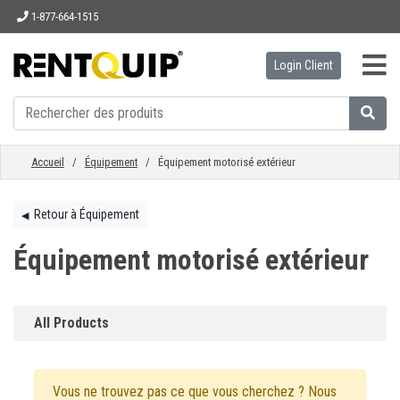
1-877-664-1515
Login Client
ACCUEIL
ÉQUIPEMENT
Accueil
/
Équipement
/ Équipement motorisé extérieur
ACCESSOIRES
Retour à Équipement
◀︎
Équipement motorisé extérieur
PIÈCES
All Products
ENTREPRISE
Vous ne trouvez pas ce que vous cherchez ? Nous