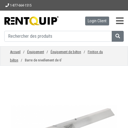
1-877-664-1515
Login Client
ACCUEIL
ÉQUIPEMENT
Accueil
/
Équipement
/
Équipement de béton
/
Finition du
béton
/ Barre de nivellement de 6'
ACCESSOIRES
PIÈCES
ENTREPRISE