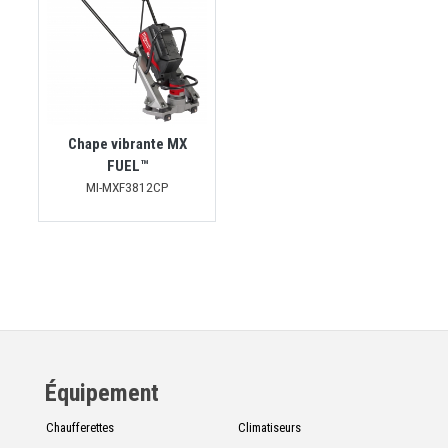
Chape vibrante MX
FUEL™
MI-MXF3812CP
Équipement
Chaufferettes
Climatiseurs