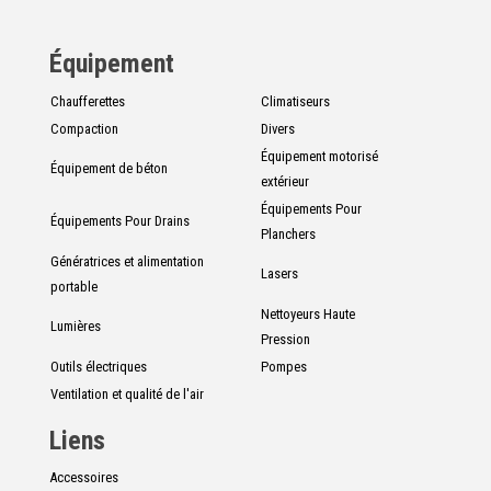
CONTACT
Équipement
English
Chaufferettes
Climatiseurs
Compaction
Divers
Équipement motorisé
Équipement de béton
extérieur
Équipements Pour
Équipements Pour Drains
Planchers
Génératrices et alimentation
Lasers
portable
Nettoyeurs Haute
Lumières
Pression
Outils électriques
Pompes
Ventilation et qualité de l'air
Liens
Accessoires