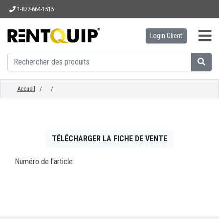
1-877-664-1515
Login Client
ACCUEIL
ÉQUIPEMENT
Accueil
/
/
ACCESSOIRES
TÉLÉCHARGER LA FICHE DE VENTE
PIÈCES
Numéro de l'article:
ENTREPRISE