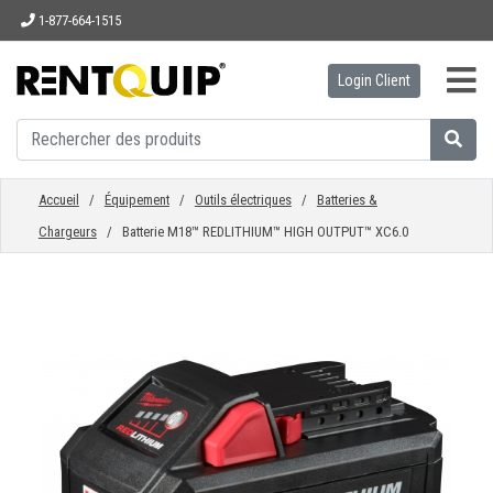
1-877-664-1515
Login Client
ACCUEIL
ÉQUIPEMENT
Accueil
/
Équipement
/
Outils électriques
/
Batteries &
Chargeurs
/ Batterie M18™ REDLITHIUM™ HIGH OUTPUT™ XC6.0
ACCESSOIRES
PIÈCES
ENTREPRISE