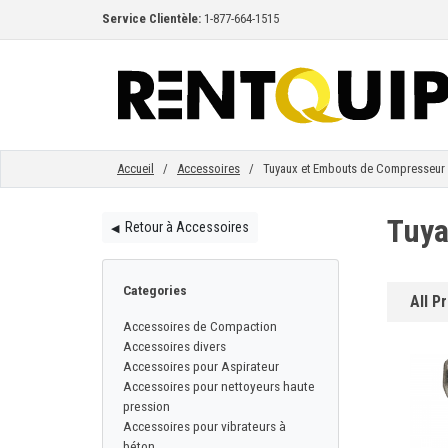
Service Clientèle:
1-877-664-1515
ACCUEIL
ÉQUIPEMENT
Accueil
/
Accessoires
/ Tuyaux et Embouts de Compresseur
Tuya
Retour à Accessoires
◀︎
ACCESSOIRES
Categories
All P
PIÈCES
Accessoires de Compaction
Accessoires divers
Accessoires pour Aspirateur
ENTREPRISE
Accessoires pour nettoyeurs haute
pression
Accessoires pour vibrateurs à
béton