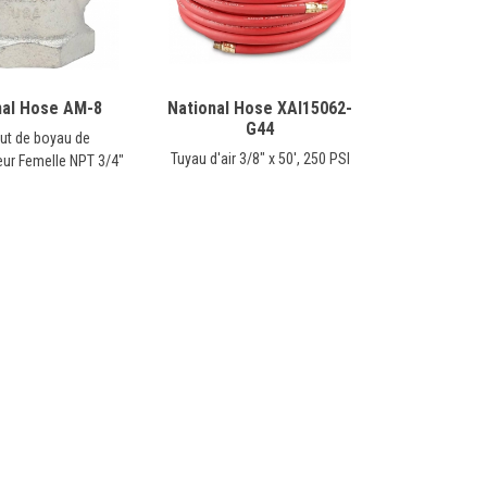
nal Hose AM-8
National Hose XAI15062-
G44
t de boyau de
Tuyau d'air 3/8" x 50', 250 PSI
ur Femelle NPT 3/4"