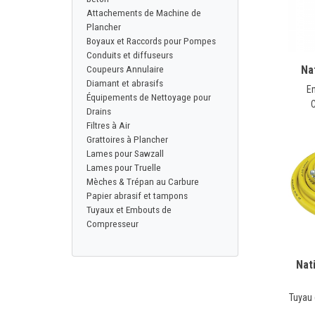
CONTACT
Attachements de Machine de
Plancher
Boyaux et Raccords pour Pompes
Conduits et diffuseurs
English
Na
Coupeurs Annulaire
Diamant et abrasifs
E
Équipements de Nettoyage pour
Drains
Filtres à Air
Grattoires à Plancher
Lames pour Sawzall
Lames pour Truelle
Mèches & Trépan au Carbure
Papier abrasif et tampons
Tuyaux et Embouts de
Compresseur
Nat
Tuyau d