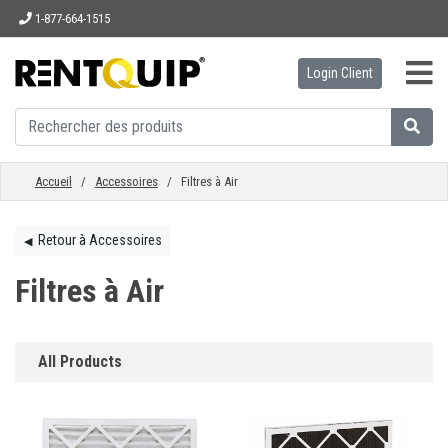
1-877-664-1515
Login Client
ACCUEIL
ÉQUIPEMENT
Accueil
/
Accessoires
/ Filtres à Air
ACCESSOIRES
Retour à Accessoires
◀︎
Filtres à Air
PIÈCES
All Products
ENTREPRISE